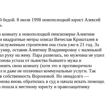
 бедой. 8 июля 1998 новополоцкий юрист Алексей
ь.
 в комнату к новополоцкой пенсионерке Алевтине
и квадратные метры описал Вячеслав Кришталев в
аслуженным строителем она стала уже в 21 год. За
 умер, оставив Алевтину Владимировну с маленькой
л руку на жену. Пара развелась, но мужчина не ушел
ронова устала от пьянства бывшего мужа и
менять свою комнату (хотя это и противоречило
ил и даже не оплачивал коммунальные услуги. Так
ь в собственность Вороновой. Но ненадолго —
нова вновь обратилась в суд и начала искать помощи.
а пошла к местному юристу и правозащитнику