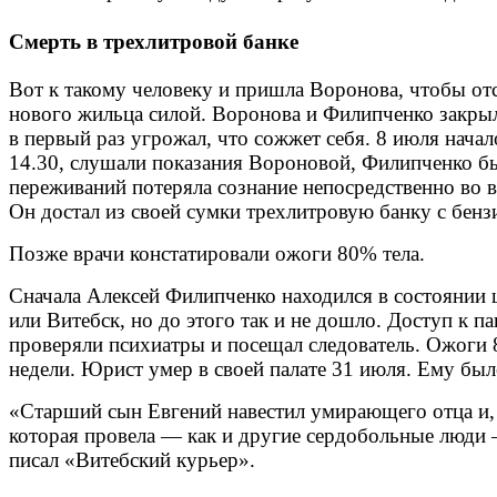
Смерть в трехлитровой банке
Вот к такому человеку и пришла Воронова, чтобы отст
нового жильца силой. Воронова и Филипченко закрыли
в первый раз угрожал, что сожжет себя. 8 июля начал
14.30, слушали показания Вороновой, Филипченко был
переживаний потеряла сознание непосредственно во вр
Он достал из своей сумки трехлитровую банку с бенз
Позже врачи констатировали ожоги 80% тела.
Сначала Алексей Филипченко находился в состоянии ш
или Витебск, но до этого так и не дошло. Доступ к п
проверяли психиатры и посещал следователь. Ожоги 8
недели. Юрист умер в своей палате 31 июля. Ему было
«Старший сын Евгений навестил умирающего отца и, 
которая провела — как и другие сердобольные люди 
писал «Витебский курьер».