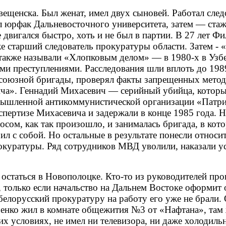
вещенска. Был женат, имел двух сыновей. Работал сл
л юрфак Дальневосточного университета, затем — стаж
е двигался быстро, хоть и не был в партии. В 27 лет Ф
е старший следователь прокуратуры области. Затем - 
 также называли «Хлопковым делом» — в 1980-х в Узб
ми преступлениями. Расследования шли вплоть до 198
в союзной бригады, проверял факты запрещенных метод
ича». Геннадий Михасевич — серийный убийца, котор
ымышленной антикоммунистической организации «Патрио
кспертизе Михасевича и задержали в конце 1985 года. 
осом, как так произошло, и занималась бригада, в ко
ил с собой. Но остальные в результате понесли относи
окуратуры. Ряд сотрудников МВД уволили, наказали у
статься в Новополоцке. Кто-то из руководителей про
л, только если начальство на Дальнем Востоке оформи
белорусский прокуратуру на работу его уже не брали. 
енко жил в комнате общежития №3 от «Нафтана», там ж
их условиях, не имел ни телевизора, ни даже холодиль