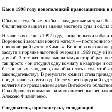
Как в 1998 году новополоцкий правозащитник в зн
Обычные судебные тяжбы за квадратные метры в бел
Филипченко вышел из здания местного суда и облил с
Началось все еще в 1992 году, когда попытки избави
Вороновой заселили нового жителя — постороннего 
новополоцкой газете «Химик». Воронова всю жизнь ра
заслуги в порядке льготной очереди в 1969 году ей
дочкой. Затем женщина вышла замуж второй раз, но 
так просто - он отсудил одну комнату в квартире и о
бесконечных скандалов, она обратилась в суд, чтобы
законодательству). В результате комната стала прина
продолжалось почти год. После через городской суд 
коллегия по гражданским делам Витебского областног
Она обращала внимание на многочисленные нестыковк
Алексею Филипченко.
Следователь, юрисконсульт, голодающий