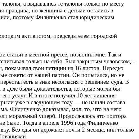
 талоны, а выдавались те талоны только по месту
ия правдива, но женщина с детьми остались в
ешили, поэтому Филипченко стал юридическим
олоцким активистом, председателем городской
 статьи в местной прессе, позвонил мне. Так и
ссчитывал только на себя. Был закрытым человеком, -
ы, показывал свои петиции на 16 листов. Нередко
ые советы от нашей партии. Он попытался, но не
рестал есть в знак несогласия с решением суда. В
 в деле были доказательства, которые могли бы
его услуг. И в итоге получил 10 лет лишения
акрыли уже в следующем году — не нашли состава
ма. Филипченко доказывал, мол, то, что на него
овали моральный ущерб. Продолжалось это полтора
 не было. Тогда в апреле 1996 года Филипченко
вку. Без еды он держался почти 2 месяца, пил только
ебованиями.