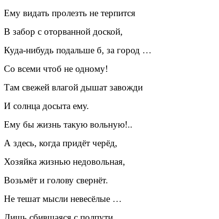
Ему видать пролезть не терпится
В забор с оторванной доской,
Куда-нибудь подальше б, за город …
Со всеми чтоб не одному!
Там свежей влагой дышат завожди
И солнца досыта ему.
Ему бы жизнь такую вольную!..
А здесь, когда придёт черёд,
Хозяйка жизнью недовольная,
Возьмёт и голову свернёт.
Не тешат мысли невесёлые …
Лишь сбившаяся с полпути