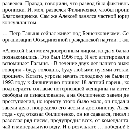
развелся. Правда, говорили, что развод был фиктивны
прописки. И, мол, развелся Филипченко, чтобы пропи
Благовещенске. Сам же Алексей занялся частной юри
консультантом.
… Петр Галыня сейчас живет под Бешенковичами. Сей
организации Объединенной гражданской партии. Гал
«Алексей был моим доверенным лицом, когда я баллот
познакомились. Это был 1996 год. Я его агитировал в
вспоминает Галыня. - В течение двух лет нашего зна
говорил - буду голодать, буду любыми путями отстаи
прошел». Кстати, угрозы начать голодовку не были п
1993 году к Филипченко пришел 18-летний парень, ко
подтвердить согласие потерпевшей женщины на интим.
свободы за изнасилование, а на Филипченко завели 
преступления, но юристу этого было мало, он подал 
завели дело, повредило его чести и достоинству. Ал
года - суд отказал Филипченко, он не сдавался, пис
разослал ряд писем, предупредил всех, от коменданта
чай и минеральную воду. И в результате … победил! 