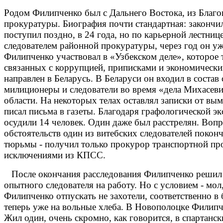
Родом Филипченко был с Дальнего Востока, из Благо
прокуратуры. Биография почти стандартная: закончи
поступил поздно, в 24 года, но по карьерной лестниц
следователем районной прокуратуры, через год он уж
Филипченко участвовал в «Узбекском деле», которое
связанных с коррупцией, приписками и экономически
направлен в Беларусь. В Беларуси он входил в соста
милиционеры и следователи во время «дела Михасев
области. На некоторых телах оставлял записки от в
писал письма в газеты. Благодаря графологической э
осудили 14 человек. Один даже был расстрелян. Вопр
обстоятельств один из витебских следователей поконч
тюрьмы - получил только прокурор транспортной пр
исключениями из КПСС.
После окончания расследования Филипченко решил о
опытного следователя на работу. Но с условием - мо
Филипченко отпускать не захотели, соответственно в 
теперь уже на вольные хлеба. В Новополоцке Филипч
Жил один, очень скромно, как говорится, в спартанск