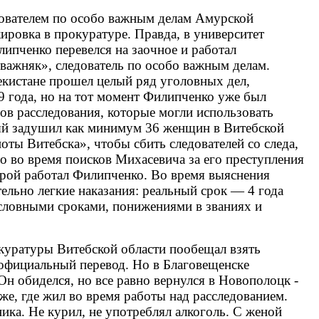
едователем по особо важным делам Амурской
ировка в прокуратуре. Правда, в университет
илипченко перевелся на заочное и работал
«важняк», следователь по особо важным делам.
екистане прошел целый ряд уголовных дел,
9 года, но на тот момент Филипченко уже был
ов расследования, которые могли использовать
ый задушил как минимум 36 женщин в Витебской
ты Витебска», чтобы сбить следователей со следа,
Но во время поисков Михасевича за его преступления
торой работал Филипченко. Во время выяснения
тельно легкие наказания: реальный срок — 4 года
словными сроками, понижениями в званиях и
куратуры Витебской области пообещал взять
т официальный перевод. Но в Благовещенске
Он обиделся, но все равно вернулся в Новополоцк -
е, где жил во время работы над расследованием.
ника. Не курил, не употреблял алкоголь. С женой