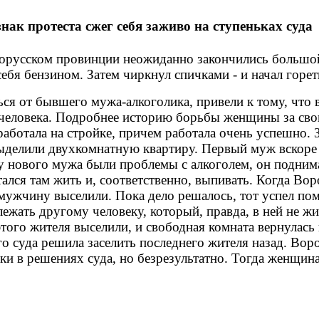
ак протеста сжег себя заживо на ступеньках суда
орусском провинции неожиданно закончились большой
ебя бензином. Затем чиркнул спичками - и начал горет
ться от бывшего мужа-алкоголика, привели к тому, что
человека. Подробнее историю борьбы женщины за сво
ботала на стройке, причем работала очень успешно. З
 выделили двухкомнатную квартиру. Первый муж вскоре
у нового мужа были проблемы с алкоголем, он поднима
стался там жить и, соответственно, выпивать. Когда Во
 мужчину выселили. Пока дело решалось, тот успел по
длежать другому человеку, который, правда, в ней не ж
этого жителя выселили, и свободная комната вернулас
о суда решила заселить последнего жителя назад. Воро
и в решениях суда, но безрезультатно. Тогда женщин