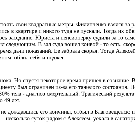
оять свои квадратные метры. Филипченко взялся за раб
сь в квартире и никого туда не пускали. Тогда их обв
ось заседание. Юриста и пенсионерку судили за то само
 следующим. В зал суда вошел конвой - то есть, скор
емя дачи показаний. Ее забрала скорая. Тогда Алексей
ином, облил себя и поджег.
ока. Но спустя некоторое время пришел в сознание. В
ациенту был ограничен из-за его тяжелого состояния. 
0% тела - диагноз смертельный. Трагический результа
 49 лет.
не дождавшись его кончины, отбыл в Благовещенск: п
— несколько суток рядом с Алексеем, уехала в санат