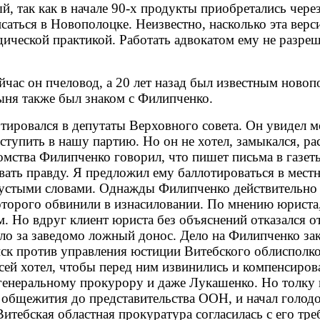
й, так как в начале 90-х продукты приобретались через
саться в Новополоцке. Неизвестно, насколько эта верс
дической практикой. Работать адвокатом ему не разр
час он пчеловод, а 20 лет назад был известным новоп
ыня также был знаком с Филипченко.
ировался в депутаты Верховного совета. Он увидел мои
ступить в нашу партию. Но он не хотел, замыкался, ра
комства Филипченко говорил, что пишет письма в газет
вать правду. Я предложил ему баллотироваться в местн
устыми словами. Однажды Филипченко действительно пе
торого обвинили в изнасиловании. По мнению юриста,
 Но вдруг клиент юриста без объяснений отказался от 
дело за заведомо ложный донос. Дело на Филипченко з
иск против управления юстиции Витебского облисполко
ексей хотел, чтобы перед ним извинились и компенсир
ал генеральному прокурору и даже Лукашенко. Но толку
 общежития до представительства ООН, и начал голодо
Витебская областная прокуратура согласилась с его тр