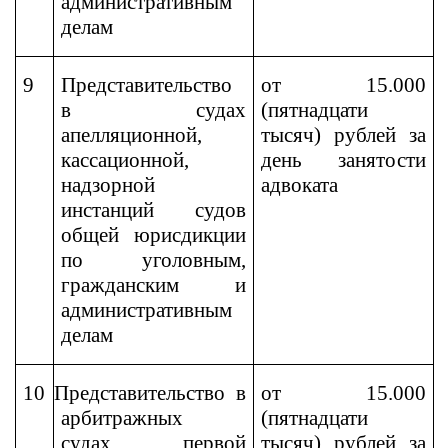
административным
делам
9
Представительство
от 15.000
в судах
(пятнадцати
апелляционной,
тысяч) рублей за
кассационной,
день занятости
надзорной
адвоката
инстанций судов
общей юрисдикции
по уголовным,
гражданским и
административным
делам
10
Представительство в
от 15.000
арбитражных
(пятнадцати
судах
первой
тысяч) рублей за