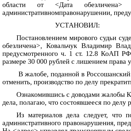
области от
<Дата обезличена>
в
административномправонарушении, предус
УСТАНОВИЛ:
Постановлением мирового судьи суд
обезличена>
,
Ковальчук Владимир Вла
предусмотренного ч. 1 ст. 12.8 КоАП Р
размере 30 000 рублей с лишением права 
В жалобе, поданной в Россошанский
отменить, производство по делу прекратит
Ознакомившись с доводами жалобы Ко
дела, полагаю, что состоявшееся по дел
Из материалов дела следует, что 
административного правонарушения, преду
На
<адрес>
управлял транспортным сред