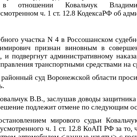
 отношении
Ковальчук Влади
мотренном ч. 1 ст. 12.8 КодексаРФ об ад
ебного участка N 4 в Россошанском судеб
димирович
признан виновным в совершен
Ф, и подвергнут административному наказ
управления транспортными средствами на ср
 районный суд Воронежской области проси
ь.
вальчук В.В., заслушав доводы защитника 
у решение подлежит отмене по следующим о
постановлением мирового судьи
Ковальчу
смотренного ч. 1 ст. 12.8 КоАП РФ за то, 
ством автомобилем
<данные изъяты>
с гос