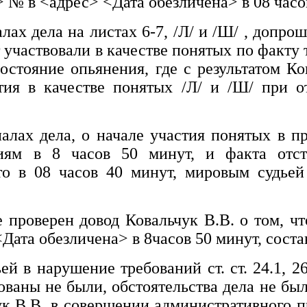
>
№
в
<адрес>
<Дата обезличена>
в 08 часо
лах дела на листах 6-7,
/Л/
и
/Ш/
, допрош
 участвовали в качестве понятых по факту 
состояние опьянения, где с результатом
Ко
стия в качестве понятых
/Л/
и
/Ш/
при о
лах дела, о начале участия понятых в пр
ниям в 8 часов 50 минут, и факта отс
то в 08 часов 40 минут, мировым судьей
е проверен довод
Ковальчук В.В.
о том, ч
<Дата обезличена>
в 8часов 50 минут, соста
ей в нарушение требований ст. ст. 24.1,
ованы не были, обстоятельства дела не был
ук В.В.
в совершении административного пр