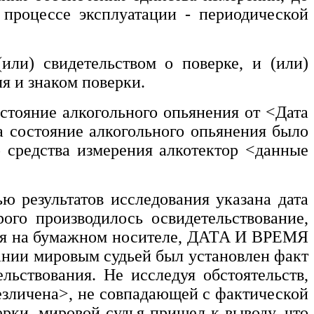
 процессе эксплуатации - периодической
или) свидетельством о поверке, и (или)
я и знаком поверки.
остояние алкогольного опьянения от
<Дата
а состояние алкогольного опьянения было
о средства измерения алкотектор
<данные
ю результатов исследования указана дата
ого производилось освидетельствование,
ания на бумажном носителе, ДАТА И ВРЕМЯ
ании мировым судьей был установлен факт
льствования. Не исследуя обстоятельств,
езличена>
, не совпадающей с фактической
рки, мировой судья пришел к выводу, что