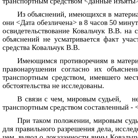
транспортным средством
<данные изъяты
Из объяснений, имеющихся в материа
они
<Дата обезличена>
в 8 часов 50 минут
освидетельствование
Ковальчук В.В.
на 
объяснений не усматривается факт уча
средства
Ковальчук В.В.
Имеющимся противоречиям в материа
правонарушении согласно их объясне
транспортным средством, имевшего мес
обстоятельства не исследованы.
В связи с чем, мировым судьей, н
транспортным средством составленный -
При таком положении, мировым судь
для правильного разрешения дела, исслед
чем, вывод о доказанности вины
Ковальч