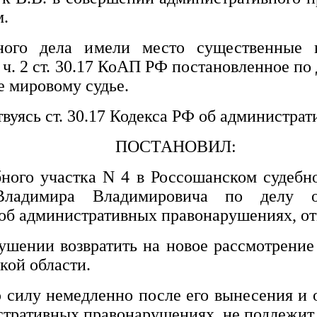
м.
ного дела имели место существенные 
 ч. 2 ст. 30.17 КоАП РФ постановленное по
е мировому судье.
вуясь ст. 30.17 Кодекса РФ об администра
ПОСТАНОВИЛ:
бного участка N 4 в Россошанском судеб
Владимира Владимировича
по делу о
Ф об административных правонарушениях, о
ушении возвратить на новое рассмотрение
кой области.
у немедленно после его вынесения и об
истративных правонарушениях, не подлежит.