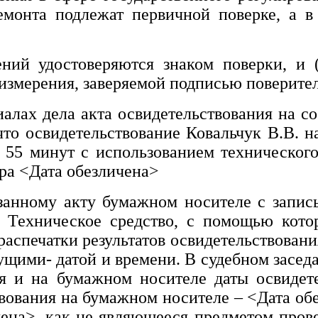
емонта подлежат первичной поверке, а в
ений удостоверяются знаком поверки, и (
 измерения, заверяемой подписью поверител
алах дела акта освидетельствования на с
 что освидетельствование
Ковальчук В.В.
н
 55 минут с использованием техническог
ора
<Дата обезличена>
занному акту бумажном носителе с запись
. Техническое средство, с помощью котор
распечатки результатов освидетельствов
ими- датой и времени. В судебном засед
я и на бумажном носителе даты освидете
твования на бумажном носителе –
<Дата об
чена>
, как не являющееся предметом прове