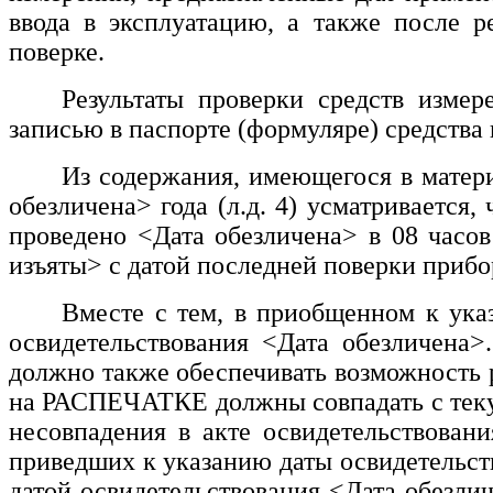
ввода в эксплуатацию, а также после р
поверке.
Результаты проверки средств измер
записью в паспорте (формуляре) средства
Из содержания, имеющегося в матери
обезличена>
года (л.д. 4) усматривается,
проведено
<Дата обезличена>
в 08 часов
изъяты>
с датой последней поверки приб
Вместе с тем, в приобщенном к ука
освидетельствования
<Дата обезличена>
должно также обеспечивать возможность 
на РАСПЕЧАТКЕ должны совпадать с текущ
несовпадения в акте освидетельствовани
приведших к указанию даты освидетельс
датой освидетельствования
<Дата обезли