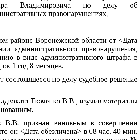
мира Владимировича
по делу об
министративных правонарушениях,
ном районе Воронежской области от
<Дата
ии административного правонарушения,
анию в виде административного штрафа в
ок 1 год 8 месяцев.
т состоявшееся по делу судебное решение
адвоката Ткаченко В.В., изучив материалы
снованиям.
к В.В.
признан виновным в совершении
что он
<Дата обезличена>
в 08 час. 40 мин.
ударственным регистрационным знаком
№