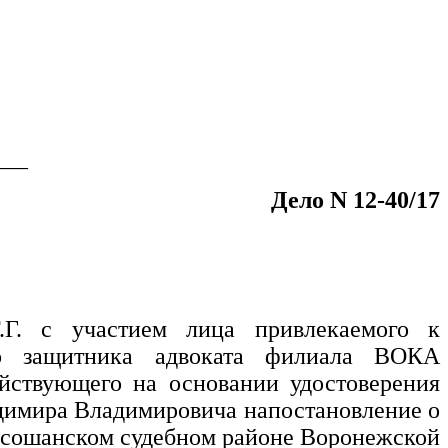
____
Дело N 12-40/17
.Г. с участием лица привлекаемого к
о защитника адвоката
филиала ВОКА
ействующего на основании удостоверения
димира Владимировича
напостановление о
оссошанском судебном районе Воронежской