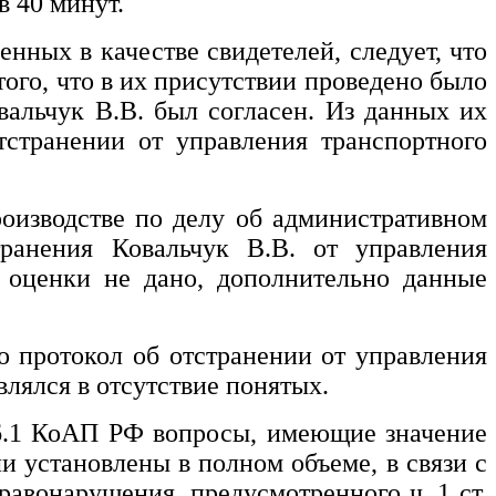
в 40 минут.
енных в качестве свидетелей, следует, что
того, что в их присутствии проведено было
вальчук В.В.
был согласен. Из данных их
тстранении от управления транспортного
оизводстве по делу об административном
транения
Ковальчук В.В.
от управления
 оценки не дано, дополнительно данные
то протокол об отстранении от управления
влялся в отсутствие понятых.
 26.1 КоАП РФ вопросы, имеющие значение
и установлены в полном объеме, в связи с
авонарушения, предусмотренного ч. 1 ст.